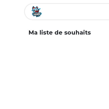
Se rendre au contenu
Accueil
Événements
À pro
Ma liste de souhaits